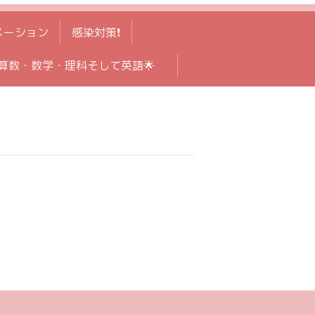
メーション
感染対策❗️
算数・数学・理科そして英語🌟