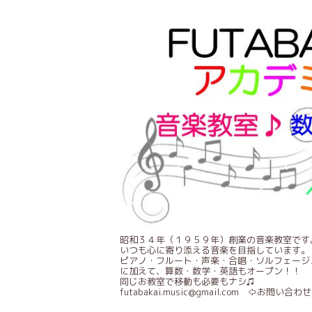
昭和３４年（１９５９年）創業の音楽教室です
いつも心に寄り添える音楽を目指しています。
ピアノ・フルート・声楽・合唱・ソルフェージ
に加えて、算数・数学・英語もオープン！！
同じお教室で移動も必要もナシ♫
futabakai.music@gmail.com ⇦お問い合わせ