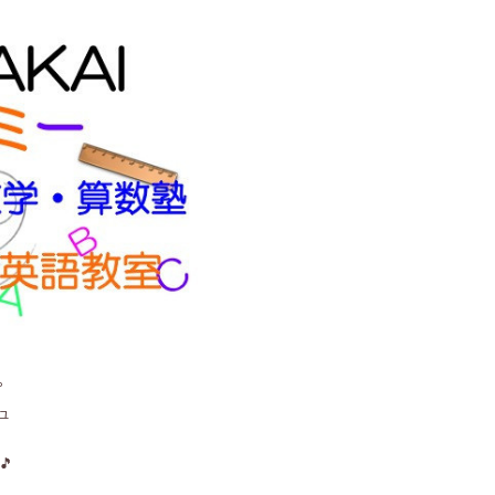
。
ュ
🎵