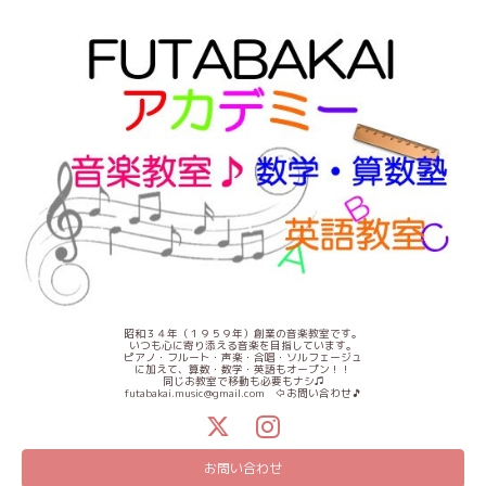
昭和３４年（１９５９年）創業の音楽教室です。
いつも心に寄り添える音楽を目指しています。
ピアノ・フルート・声楽・合唱・ソルフェージュ
に加えて、算数・数学・英語もオープン！！
同じお教室で移動も必要もナシ♫
futabakai.music@gmail.com ⇦お問い合わせ🎵
お問い合わせ