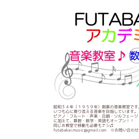
昭和３４年（１９５９年）創業の音楽教室です
いつも心に寄り添える音楽を目指しています。
ピアノ・フルート・声楽・合唱・ソルフェージ
に加えて、算数・数学・英語もオープン！！
同じお教室で移動も必要もナシ♫
futabakai.music@gmail.com ⇦お問い合わせ