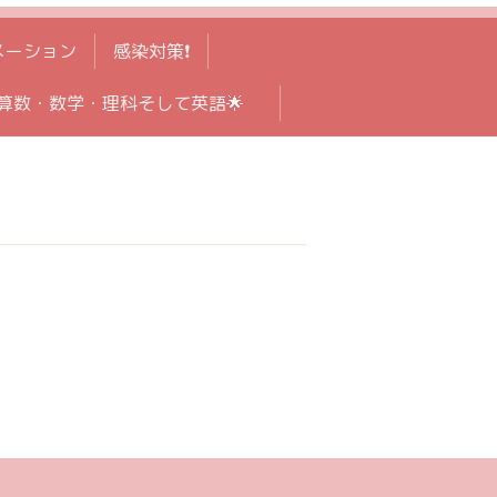
メーション
感染対策❗️
算数・数学・理科そして英語🌟