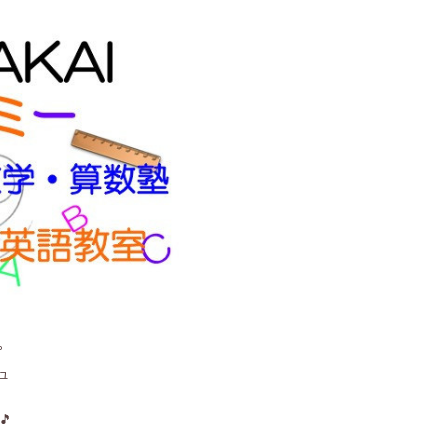
。
ュ
🎵