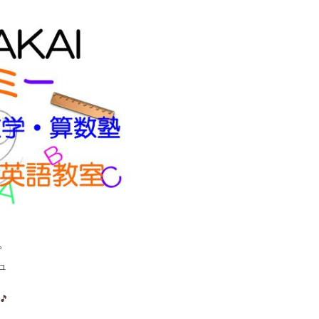
。
ュ
🎵