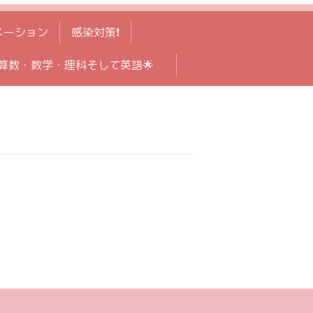
メーション
感染対策❗️
算数・数学・理科そして英語🌟