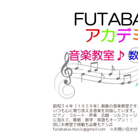
昭和３４年（１９５９年）創業の音楽教室です
いつも心に寄り添える音楽を目指しています。
ピアノ・フルート・声楽・合唱・ソルフェージ
に加えて、算数・数学・英語もオープン！！
同じお教室で移動も必要もナシ♫
futabakai.music@gmail.com ⇦お問い合わせ