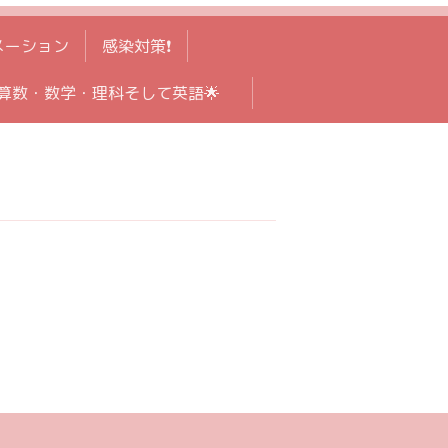
メーション
感染対策❗️
算数・数学・理科そして英語🌟