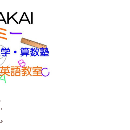
。
ュ
🎵