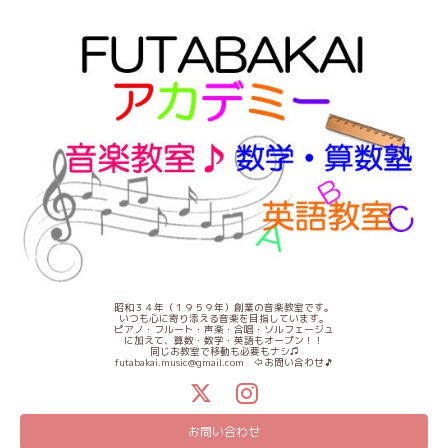
昭和３４年（１９５９年）創業の音楽教室です。
いつも心に寄り添える音楽を目指しています。
ピアノ・フルート・声楽・合唱・ソルフェージュ
に加えて、算数・数学・英語もオープン！！
同じお教室で移動も必要もナシ♫
futabakai.music@gmail.com ⇦お問い合わせ🎵
お問い合わせ