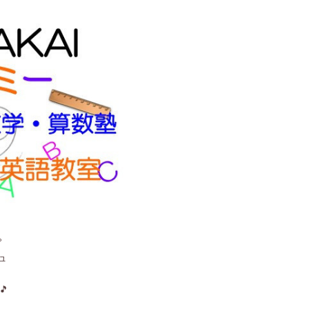
。
ュ
🎵