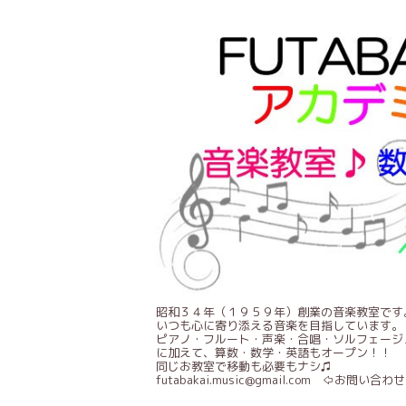
昭和３４年（１９５９年）創業の音楽教室です
いつも心に寄り添える音楽を目指しています。
ピアノ・フルート・声楽・合唱・ソルフェージ
に加えて、算数・数学・英語もオープン！！
同じお教室で移動も必要もナシ♫
futabakai.music@gmail.com ⇦お問い合わせ