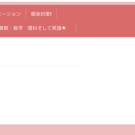
メーション
感染対策❗️
算数・数学・理科そして英語🌟