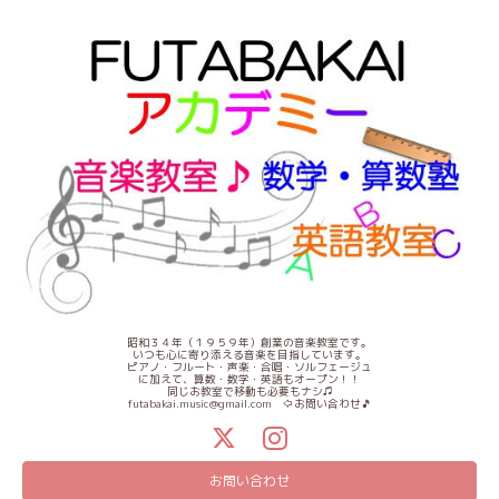
昭和３４年（１９５９年）創業の音楽教室です。
いつも心に寄り添える音楽を目指しています。
ピアノ・フルート・声楽・合唱・ソルフェージュ
に加えて、算数・数学・英語もオープン！！
同じお教室で移動も必要もナシ♫
futabakai.music@gmail.com ⇦お問い合わせ🎵
お問い合わせ