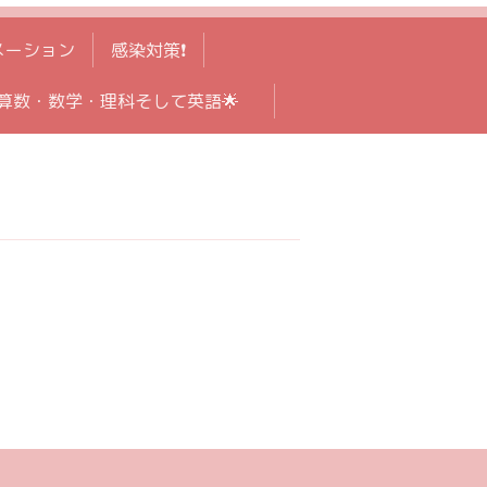
メーション
感染対策❗️
算数・数学・理科そして英語🌟