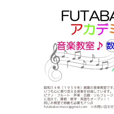
昭和３４年（１９５９年）創業の音楽教室です
いつも心に寄り添える音楽を目指しています。
ピアノ・フルート・声楽・合唱・ソルフェージ
に加えて、算数・数学・英語もオープン！！
同じお教室で移動も必要もナシ♫
futabakai.music@gmail.com ⇦お問い合わせ