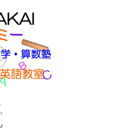
。
ュ
🎵