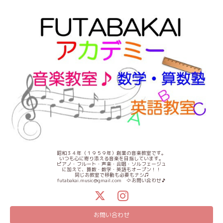
昭和３４年（１９５９年）創業の音楽教室です。
いつも心に寄り添える音楽を目指しています。
ピアノ・フルート・声楽・合唱・ソルフェージュ
に加えて、算数・数学・英語もオープン！！
同じお教室で移動も必要もナシ♫
futabakai.music@gmail.com ⇦お問い合わせ🎵
お問い合わせ