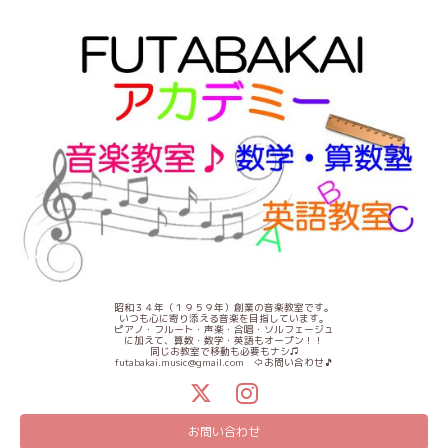
昭和３４年（１９５９年）創業の音楽教室です。
いつも心に寄り添える音楽を目指しています。
ピアノ・フルート・声楽・合唱・ソルフェージュ
に加えて、算数・数学・英語もオープン！！
同じお教室で移動も必要もナシ♫
futabakai.music@gmail.com ⇦お問い合わせ🎵
お問い合わせ