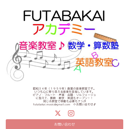
昭和３４年（１９５９年）創業の音楽教室です。
いつも心に寄り添える音楽を目指しています。
ピアノ・フルート・声楽・合唱・ソルフェージュ
に加えて、算数・数学・英語もオープン！！
同じお教室で移動も必要もナシ♫
futabakai.music@gmail.com ⇦お問い合わせ🎵
お問い合わせ