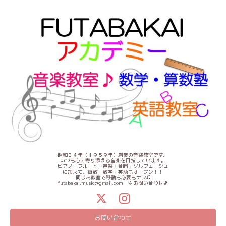
昭和３４年（１９５９年）創業の音楽教室です。
いつも心に寄り添える音楽を目指しています。
ピアノ・フルート・声楽・合唱・ソルフェージュ
に加えて、算数・数学・英語もオープン！！
同じお教室で移動も必要もナシ♫
futabakai.music@gmail.com ⇦お問い合わせ🎵
お問い合わせ