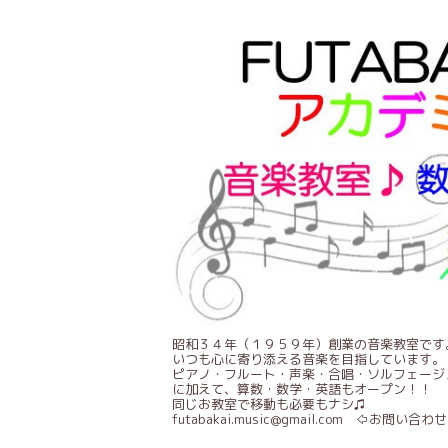
昭和３４年（１９５９年）創業の音楽教室です
いつも心に寄り添える音楽を目指しています。
ピアノ・フルート・声楽・合唱・ソルフェージ
に加えて、算数・数学・英語もオープン！！
同じお教室で移動も必要もナシ♫
futabakai.music@gmail.com ⇦お問い合わせ