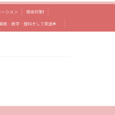
メーション
感染対策❗️
算数・数学・理科そして英語🌟