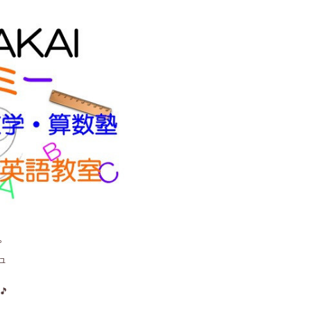
。
ュ
🎵