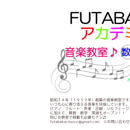
昭和３４年（１９５９年）創業の音楽教室です
いつも心に寄り添える音楽を目指しています。
ピアノ・フルート・声楽・合唱・ソルフェージ
に加えて、算数・数学・英語もオープン！！
同じお教室で移動も必要もナシ♫
futabakai.music@gmail.com ⇦お問い合わせ