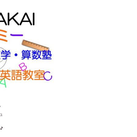
。
ュ
🎵