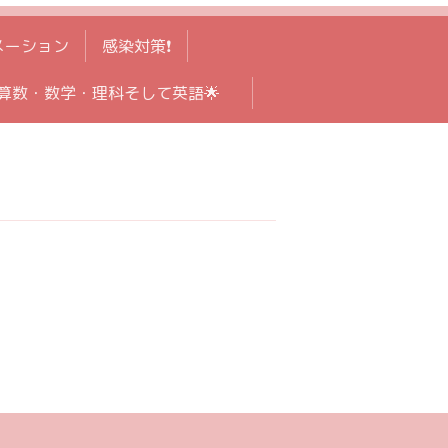
メーション
感染対策❗️
算数・数学・理科そして英語🌟