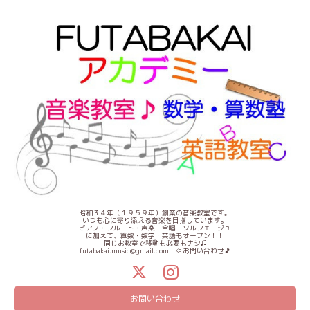
昭和３４年（１９５９年）創業の音楽教室です。
いつも心に寄り添える音楽を目指しています。
ピアノ・フルート・声楽・合唱・ソルフェージュ
に加えて、算数・数学・英語もオープン！！
同じお教室で移動も必要もナシ♫
futabakai.music@gmail.com ⇦お問い合わせ🎵
お問い合わせ