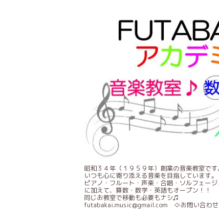
昭和３４年（１９５９年）創業の音楽教室です
いつも心に寄り添える音楽を目指しています。
ピアノ・フルート・声楽・合唱・ソルフェージ
に加えて、算数・数学・英語もオープン！！
同じお教室で移動も必要もナシ♫
futabakai.music@gmail.com ⇦お問い合わせ