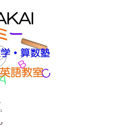
。
ュ
🎵