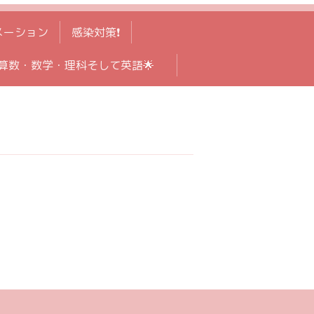
メーション
感染対策❗️
算数・数学・理科そして英語🌟