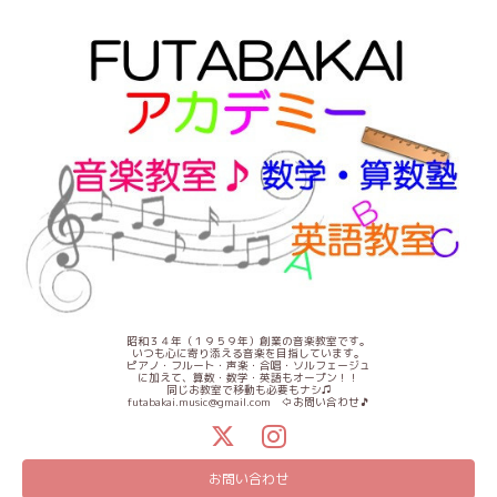
昭和３４年（１９５９年）創業の音楽教室です。
いつも心に寄り添える音楽を目指しています。
ピアノ・フルート・声楽・合唱・ソルフェージュ
に加えて、算数・数学・英語もオープン！！
同じお教室で移動も必要もナシ♫
futabakai.music@gmail.com ⇦お問い合わせ🎵
お問い合わせ