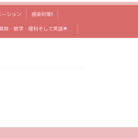
メーション
感染対策❗️
算数・数学・理科そして英語🌟