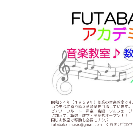
昭和３４年（１９５９年）創業の音楽教室です
いつも心に寄り添える音楽を目指しています。
ピアノ・フルート・声楽・合唱・ソルフェージ
に加えて、算数・数学・英語もオープン！！
同じお教室で移動も必要もナシ♫
futabakai.music@gmail.com ⇦お問い合わせ