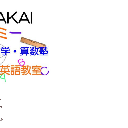
。
ュ
🎵