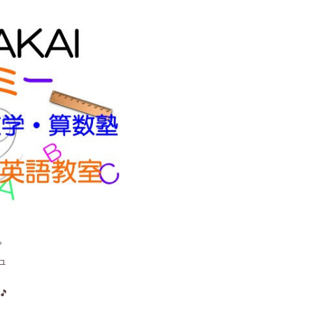
。
ュ
🎵