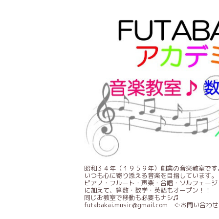
昭和３４年（１９５９年）創業の音楽教室です
いつも心に寄り添える音楽を目指しています。
ピアノ・フルート・声楽・合唱・ソルフェージ
に加えて、算数・数学・英語もオープン！！
同じお教室で移動も必要もナシ♫
futabakai.music@gmail.com ⇦お問い合わせ