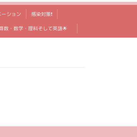
メーション
感染対策❗️
算数・数学・理科そして英語🌟