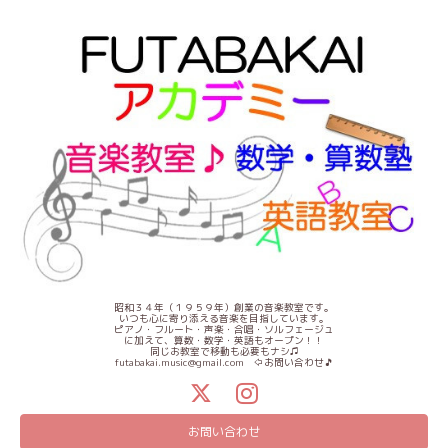
昭和３４年（１９５９年）創業の音楽教室です。
いつも心に寄り添える音楽を目指しています。
ピアノ・フルート・声楽・合唱・ソルフェージュ
に加えて、算数・数学・英語もオープン！！
同じお教室で移動も必要もナシ♫
futabakai.music@gmail.com ⇦お問い合わせ🎵
お問い合わせ