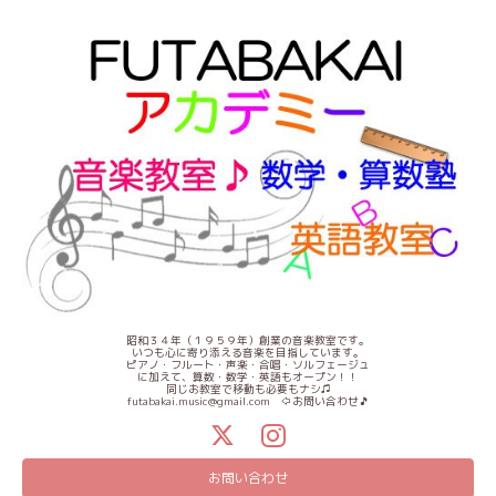
昭和３４年（１９５９年）創業の音楽教室です。
いつも心に寄り添える音楽を目指しています。
ピアノ・フルート・声楽・合唱・ソルフェージュ
に加えて、算数・数学・英語もオープン！！
同じお教室で移動も必要もナシ♫
futabakai.music@gmail.com ⇦お問い合わせ🎵
お問い合わせ