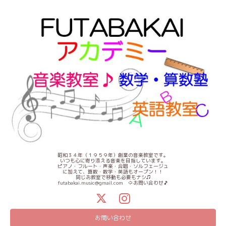
昭和３４年（１９５９年）創業の音楽教室です。
いつも心に寄り添える音楽を目指しています。
ピアノ・フルート・声楽・合唱・ソルフェージュ
に加えて、算数・数学・英語もオープン！！
同じお教室で移動も必要もナシ♫
futabakai.music@gmail.com ⇦お問い合わせ🎵
お問い合わせ