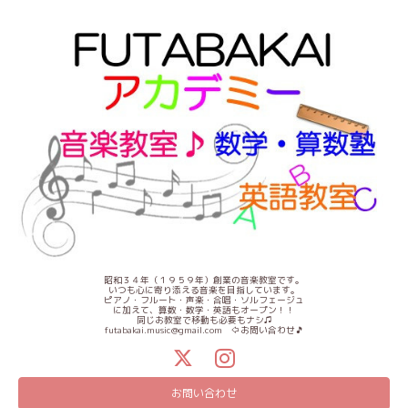
昭和３４年（１９５９年）創業の音楽教室です。
いつも心に寄り添える音楽を目指しています。
ピアノ・フルート・声楽・合唱・ソルフェージュ
に加えて、算数・数学・英語もオープン！！
同じお教室で移動も必要もナシ♫
futabakai.music@gmail.com ⇦お問い合わせ🎵
お問い合わせ