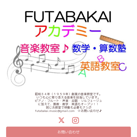
昭和３４年（１９５９年）創業の音楽教室です。
いつも心に寄り添える音楽を目指しています。
ピアノ・フルート・声楽・合唱・ソルフェージュ
に加えて、算数・数学・英語もオープン！！
同じお教室で移動も必要もナシ♫
futabakai.music@gmail.com ⇦お問い合わせ🎵
お問い合わせ