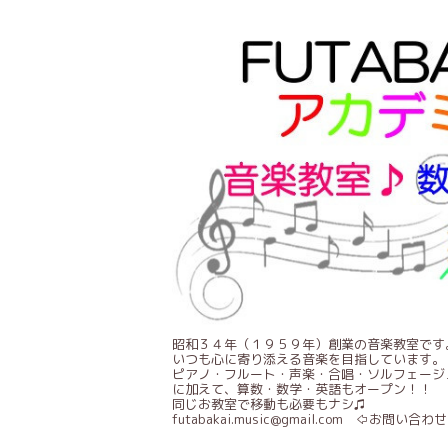
昭和３４年（１９５９年）創業の音楽教室です
いつも心に寄り添える音楽を目指しています。
ピアノ・フルート・声楽・合唱・ソルフェージ
に加えて、算数・数学・英語もオープン！！
同じお教室で移動も必要もナシ♫
futabakai.music@gmail.com ⇦お問い合わせ