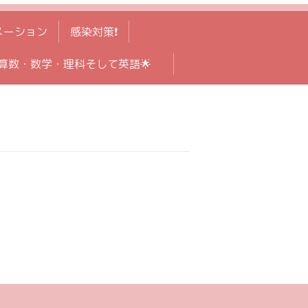
メーション
感染対策❗️
算数・数学・理科そして英語🌟