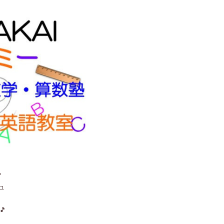
。
ュ
🎵