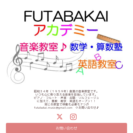
昭和３４年（１９５９年）創業の音楽教室です。
いつも心に寄り添える音楽を目指しています。
ピアノ・フルート・声楽・合唱・ソルフェージュ
に加えて、算数・数学・英語もオープン！！
同じお教室で移動も必要もナシ♫
futabakai.music@gmail.com ⇦お問い合わせ🎵
お問い合わせ