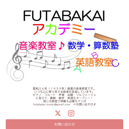
昭和３４年（１９５９年）創業の音楽教室です。
いつも心に寄り添える音楽を目指しています。
ピアノ・フルート・声楽・合唱・ソルフェージュ
に加えて、算数・数学・英語もオープン！！
同じお教室で移動も必要もナシ♫
futabakai.music@gmail.com ⇦お問い合わせ🎵
お問い合わせ