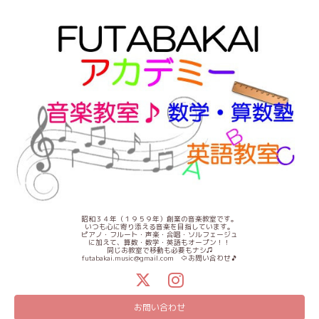
昭和３４年（１９５９年）創業の音楽教室です。
いつも心に寄り添える音楽を目指しています。
ピアノ・フルート・声楽・合唱・ソルフェージュ
に加えて、算数・数学・英語もオープン！！
同じお教室で移動も必要もナシ♫
futabakai.music@gmail.com ⇦お問い合わせ🎵
お問い合わせ