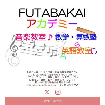
昭和３４年（１９５９年）創業の音楽教室です。
いつも心に寄り添える音楽を目指しています。
ピアノ・フルート・声楽・合唱・ソルフェージュ
に加えて、算数・数学・英語もオープン！！
同じお教室で移動も必要もナシ♫
futabakai.music@gmail.com ⇦お問い合わせ🎵
お問い合わせ