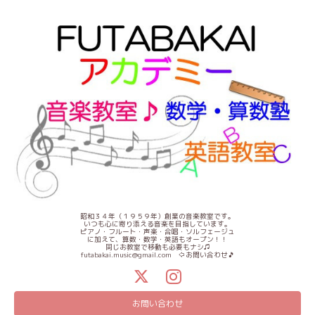
昭和３４年（１９５９年）創業の音楽教室です。
いつも心に寄り添える音楽を目指しています。
ピアノ・フルート・声楽・合唱・ソルフェージュ
に加えて、算数・数学・英語もオープン！！
同じお教室で移動も必要もナシ♫
futabakai.music@gmail.com ⇦お問い合わせ🎵
お問い合わせ