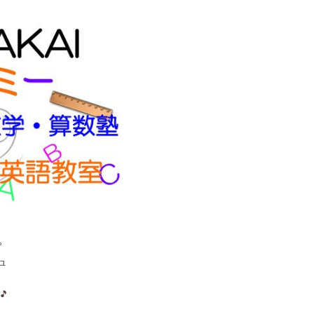
。
ュ
🎵