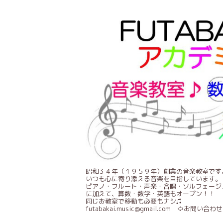
昭和３４年（１９５９年）創業の音楽教室です
いつも心に寄り添える音楽を目指しています。
ピアノ・フルート・声楽・合唱・ソルフェージ
に加えて、算数・数学・英語もオープン！！
同じお教室で移動も必要もナシ♫
futabakai.music@gmail.com ⇦お問い合わせ