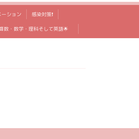
メーション
感染対策❗️
算数・数学・理科そして英語🌟