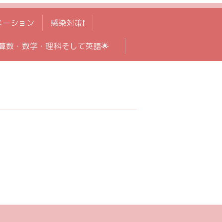
メーション
感染対策❗️
算数・数学・理科そして英語🌟