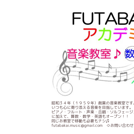
昭和３４年（１９５９年）創業の音楽教室です
いつも心に寄り添える音楽を目指しています。
ピアノ・フルート・声楽・合唱・ソルフェージ
に加えて、算数・数学・英語もオープン！！
同じお教室で移動も必要もナシ♫
futabakai.music@gmail.com ⇦お問い合わせ