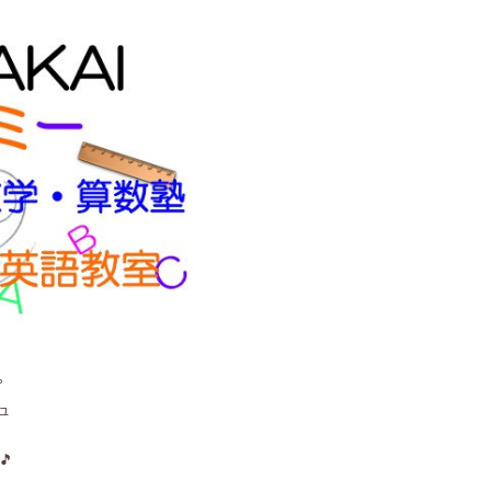
。
ュ
🎵