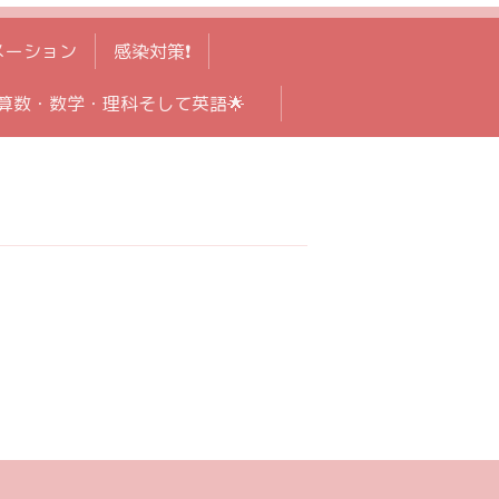
メーション
感染対策❗️
算数・数学・理科そして英語🌟