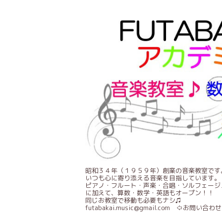
昭和３４年（１９５９年）創業の音楽教室です
いつも心に寄り添える音楽を目指しています。
ピアノ・フルート・声楽・合唱・ソルフェージ
に加えて、算数・数学・英語もオープン！！
同じお教室で移動も必要もナシ♫
futabakai.music@gmail.com ⇦お問い合わせ