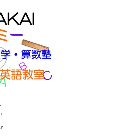
。
ュ
🎵