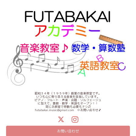
昭和３４年（１９５９年）創業の音楽教室です。
いつも心に寄り添える音楽を目指しています。
ピアノ・フルート・声楽・合唱・ソルフェージュ
に加えて、算数・数学・英語もオープン！！
同じお教室で移動も必要もナシ♫
futabakai.music@gmail.com ⇦お問い合わせ🎵
お問い合わせ