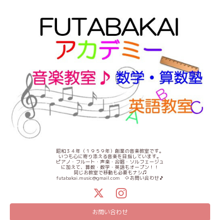
昭和３４年（１９５９年）創業の音楽教室です。
いつも心に寄り添える音楽を目指しています。
ピアノ・フルート・声楽・合唱・ソルフェージュ
に加えて、算数・数学・英語もオープン！！
同じお教室で移動も必要もナシ♫
futabakai.music@gmail.com ⇦お問い合わせ🎵
お問い合わせ