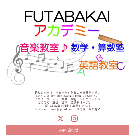
昭和３４年（１９５９年）創業の音楽教室です。
いつも心に寄り添える音楽を目指しています。
ピアノ・フルート・声楽・合唱・ソルフェージュ
に加えて、算数・数学・英語もオープン！！
同じお教室で移動も必要もナシ♫
futabakai.music@gmail.com ⇦お問い合わせ🎵
お問い合わせ