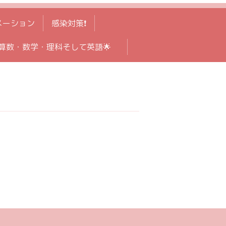
メーション
感染対策❗️
算数・数学・理科そして英語🌟