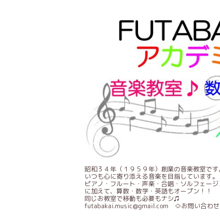
昭和３４年（１９５９年）創業の音楽教室です
いつも心に寄り添える音楽を目指しています。
ピアノ・フルート・声楽・合唱・ソルフェージ
に加えて、算数・数学・英語もオープン！！
同じお教室で移動も必要もナシ♫
futabakai.music@gmail.com ⇦お問い合わせ