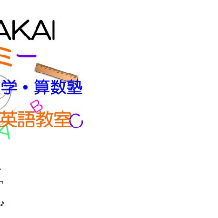
。
ュ
🎵