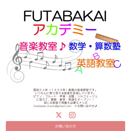
昭和３４年（１９５９年）創業の音楽教室です。
いつも心に寄り添える音楽を目指しています。
ピアノ・フルート・声楽・合唱・ソルフェージュ
に加えて、算数・数学・英語もオープン！！
同じお教室で移動も必要もナシ♫
futabakai.music@gmail.com ⇦お問い合わせ🎵
お問い合わせ