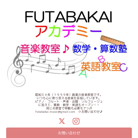
昭和３４年（１９５９年）創業の音楽教室です。
いつも心に寄り添える音楽を目指しています。
ピアノ・フルート・声楽・合唱・ソルフェージュ
に加えて、算数・数学・英語もオープン！！
同じお教室で移動も必要もナシ♫
futabakai.music@gmail.com ⇦お問い合わせ🎵
お問い合わせ