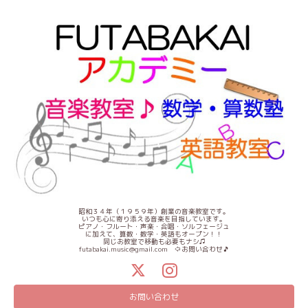
昭和３４年（１９５９年）創業の音楽教室です。
いつも心に寄り添える音楽を目指しています。
ピアノ・フルート・声楽・合唱・ソルフェージュ
に加えて、算数・数学・英語もオープン！！
同じお教室で移動も必要もナシ♫
futabakai.music@gmail.com ⇦お問い合わせ🎵
お問い合わせ