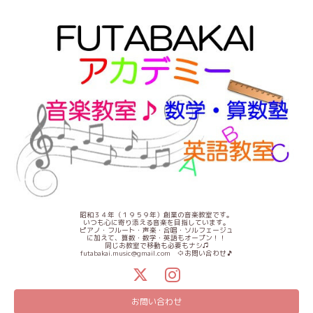
昭和３４年（１９５９年）創業の音楽教室です。
いつも心に寄り添える音楽を目指しています。
ピアノ・フルート・声楽・合唱・ソルフェージュ
に加えて、算数・数学・英語もオープン！！
同じお教室で移動も必要もナシ♫
futabakai.music@gmail.com ⇦お問い合わせ🎵
お問い合わせ