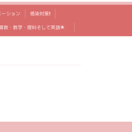
メーション
感染対策❗️
算数・数学・理科そして英語🌟