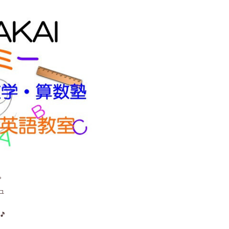
。
ュ
🎵