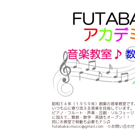
昭和３４年（１９５９年）創業の音楽教室です
いつも心に寄り添える音楽を目指しています。
ピアノ・フルート・声楽・合唱・ソルフェージ
に加えて、算数・数学・英語もオープン！！
同じお教室で移動も必要もナシ♫
futabakai.music@gmail.com ⇦お問い合わせ