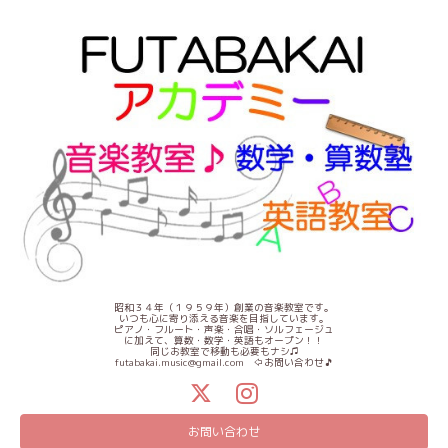
昭和３４年（１９５９年）創業の音楽教室です。
いつも心に寄り添える音楽を目指しています。
ピアノ・フルート・声楽・合唱・ソルフェージュ
に加えて、算数・数学・英語もオープン！！
同じお教室で移動も必要もナシ♫
futabakai.music@gmail.com ⇦お問い合わせ🎵
お問い合わせ