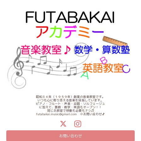
昭和３４年（１９５９年）創業の音楽教室です。
いつも心に寄り添える音楽を目指しています。
ピアノ・フルート・声楽・合唱・ソルフェージュ
に加えて、算数・数学・英語もオープン！！
同じお教室で移動も必要もナシ♫
futabakai.music@gmail.com ⇦お問い合わせ🎵
お問い合わせ