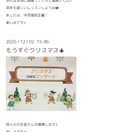
みんな本当に頑張ってくれて素敵でした♪
来年も楽しいレッスンしようね❤️
あしたは、中学高校生編！
楽しみです⭐️
2025
12
02 15:46
/
/
もうすぐクリスマス🎄
何人かの生徒さんが演奏します♪
楽しみです🌷