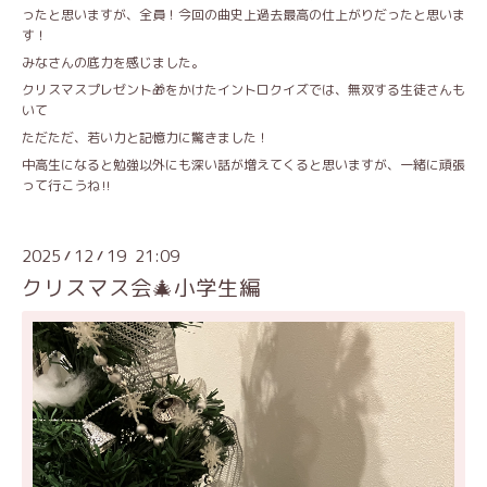
ったと思いますが、全員！今回の曲史上過去最高の仕上がりだったと思いま
す！
みなさんの底力を感じました。
クリスマスプレゼント🎁をかけたイントロクイズでは、無双する生徒さんも
いて
ただただ、若い力と記憶力に驚きました！
中高生になると勉強以外にも深い話が増えてくると思いますが、一緒に頑張
って行こうね‼️
2025
12
19 21:09
/
/
クリスマス会🎄小学生編