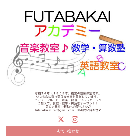
昭和３４年（１９５９年）創業の音楽教室です。
いつも心に寄り添える音楽を目指しています。
ピアノ・フルート・声楽・合唱・ソルフェージュ
に加えて、算数・数学・英語もオープン！！
同じお教室で移動も必要もナシ♫
futabakai.music@gmail.com ⇦お問い合わせ🎵
お問い合わせ