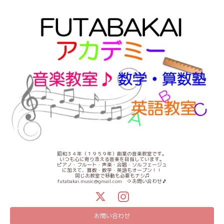
昭和３４年（１９５９年）創業の音楽教室です。
いつも心に寄り添える音楽を目指しています。
ピアノ・フルート・声楽・合唱・ソルフェージュ
に加えて、算数・数学・英語もオープン！！
同じお教室で移動も必要もナシ♫
futabakai.music@gmail.com ⇦お問い合わせ🎵
お問い合わせ