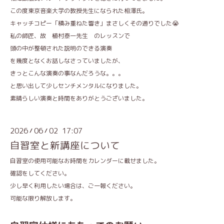
この度東京音楽大学の教授先生になられた相澤氏。
キャッチコピー「積み重ねた響き」まさしくその通りでした😭
私の師匠、故 植村泰一先生 のレッスンで
頭の中が整頓された説明のできる演奏
を幾度となくお話しなさっていましたが、
きっとこんな演奏の事なんだろうな。。。
と思い出して少しセンチメンタルになりました。
素晴らしい演奏と時間をありがとうございました。
2026
06
02 17:07
/
/
自習室と新講座について
自習室の使用可能なお時間をカレンダーに載せました。
確認をしてください。
少し早く利用したい場合は、ご一報ください。
可能な限り解放します。