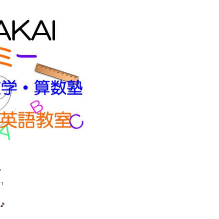
。
ュ
🎵