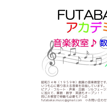
昭和３４年（１９５９年）創業の音楽教室です
いつも心に寄り添える音楽を目指しています。
ピアノ・フルート・声楽・合唱・ソルフェージ
に加えて、算数・数学・英語もオープン！！
同じお教室で移動も必要もナシ♫
futabakai.music@gmail.com ⇦お問い合わせ