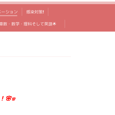
メーション
感染対策❗️
算数・数学・理科そして英語🌟
！🌸
🌸