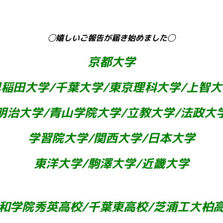
◯嬉しいご報告が届き始めました◯
京都大学
早稲田大学/千葉大学/東京理科大学/上智大
明治大学
/青山学院大学/立教大学/法政大
学習院大学/関西大学/日本大学
東洋大学/駒澤大学/近畿大学
和学院秀英高校/千葉東高校/芝浦工大柏