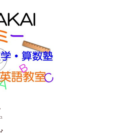
。
ュ
🎵