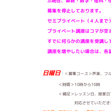
⚠️現在、算数・数学・理科・
募集を停止しております。
セミプライベート（４人まで）
プライベート講座はコマが空き
すでに何らかの講座を受講して
講座を増やしたい場合は、各
日曜日
：＜募集コース＞
声楽、フ
＜時間＞10時から16時
＜補足＞レッスン日、授業日ではあ
対応させていただきま