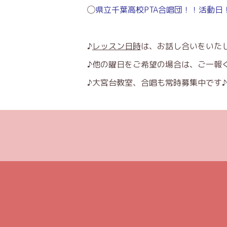
◯
県立千葉高校PTA合唱団！！活動日
♪
レッスン日時
は、お話し合いをいた
♪他の曜日をご希望の場合は、ご一報
♪大宮台教室、合唱も常時募集中です♪