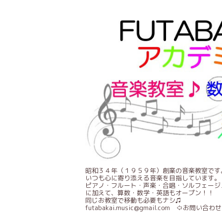
昭和３４年（１９５９年）創業の音楽教室です
いつも心に寄り添える音楽を目指しています。
ピアノ・フルート・声楽・合唱・ソルフェージ
に加えて、算数・数学・英語もオープン！！
同じお教室で移動も必要もナシ♫
futabakai.music@gmail.com ⇦お問い合わせ