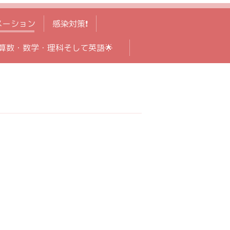
メーション
感染対策❗️
算数・数学・理科そして英語🌟