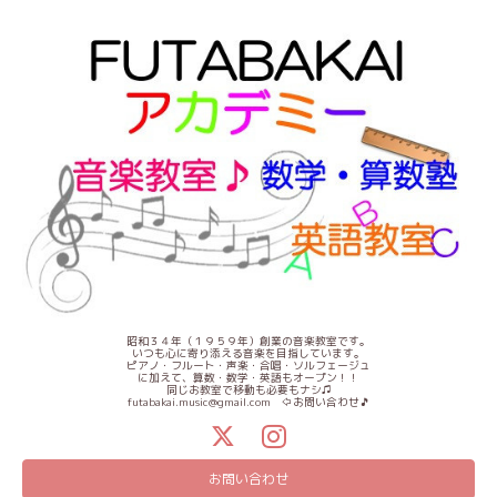
昭和３４年（１９５９年）創業の音楽教室です。
いつも心に寄り添える音楽を目指しています。
ピアノ・フルート・声楽・合唱・ソルフェージュ
に加えて、算数・数学・英語もオープン！！
同じお教室で移動も必要もナシ♫
futabakai.music@gmail.com ⇦お問い合わせ🎵
お問い合わせ